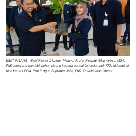
BIBIT PISANG: Wakil Rektor 1 Unmer Malang, Prof Ir Respati Wikantiyoso, MSA,
PhD menyerahkan bibit pohon pisang kepada perwakilan kelompok KKN didampingi
oleh ketua LPPM, Prof Ir Agus Suprapto, MSc, PhD. Duta/Humas Unmer