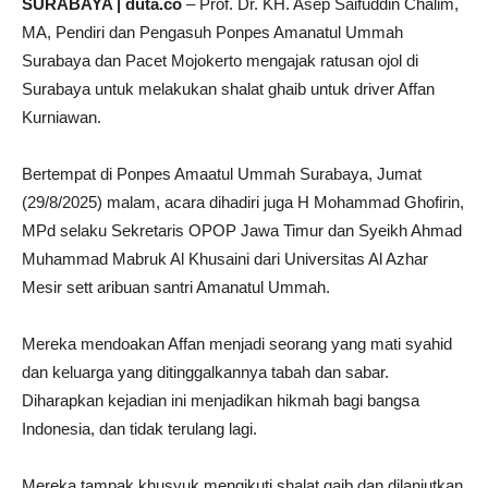
SURABAYA | duta.co
– Prof. Dr. KH. Asep Saifuddin Chalim,
MA, Pendiri dan Pengasuh Ponpes Amanatul Ummah
Surabaya dan Pacet Mojokerto mengajak ratusan ojol di
Surabaya untuk melakukan shalat ghaib untuk driver Affan
Kurniawan.
Bertempat di Ponpes Amaatul Ummah Surabaya, Jumat
(29/8/2025) malam, acara dihadiri juga H Mohammad Ghofirin,
MPd selaku Sekretaris OPOP Jawa Timur dan Syeikh Ahmad
Muhammad Mabruk Al Khusaini dari Universitas Al Azhar
Mesir sett aribuan santri Amanatul Ummah.
Mereka mendoakan Affan menjadi seorang yang mati syahid
dan keluarga yang ditinggalkannya tabah dan sabar.
Diharapkan kejadian ini menjadikan hikmah bagi bangsa
Indonesia, dan tidak terulang lagi.
Mereka tampak khusyuk mengikuti shalat gaib dan dilanjutkan