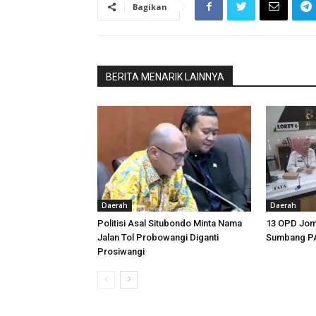
Bagikan
BERITA MENARIK LAINNYA
Daerah
Daerah
Politisi Asal Situbondo Minta Nama
13 OPD Jom
Jalan Tol Probowangi Diganti
Sumbang PA
Prosiwangi