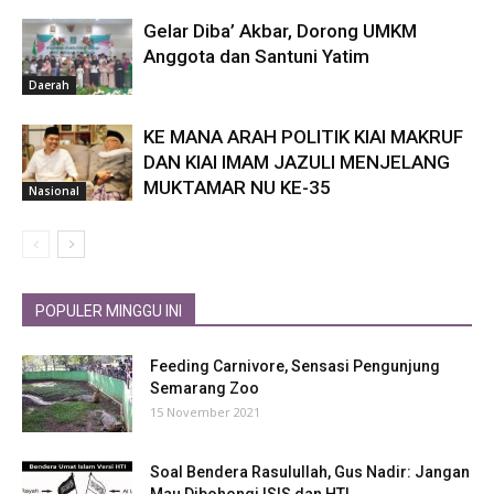
Gelar Diba’ Akbar, Dorong UMKM
Anggota dan Santuni Yatim
Daerah
KE MANA ARAH POLITIK KIAI MAKRUF
DAN KIAI IMAM JAZULI MENJELANG
MUKTAMAR NU KE-35
Nasional
POPULER MINGGU INI
Feeding Carnivore, Sensasi Pengunjung
Semarang Zoo
15 November 2021
Soal Bendera Rasulullah, Gus Nadir: Jangan
Mau Dibohongi ISIS dan HTI