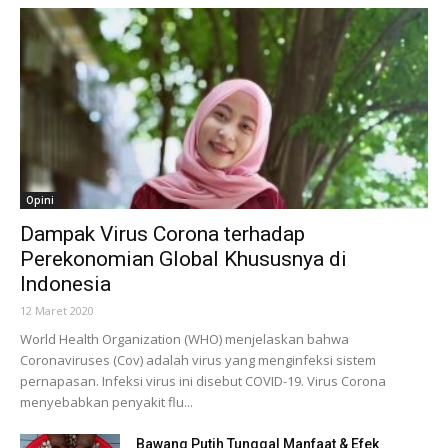
Opini
Dampak Virus Corona terhadap
Perekonomian Global Khususnya di
Indonesia
12 Maret 2020
World Health Organization (WHO) menjelaskan bahwa
Coronaviruses (Cov) adalah virus yang menginfeksi sistem
pernapasan. Infeksi virus ini disebut COVID-19. Virus Corona
menyebabkan penyakit flu...
Bawang Putih Tunggal Manfaat & Efek