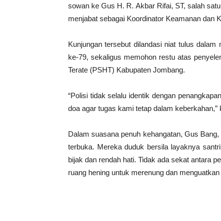
sowan ke Gus H. R. Akbar Rifai, ST, salah sa
menjabat sebagai Koordinator Keamanan dan K
Kunjungan tersebut dilandasi niat tulus da
ke-79, sekaligus memohon restu atas penyele
Terate (PSHT) Kabupaten Jombang.
“Polisi tidak selalu identik dengan penangkap
doa agar tugas kami tetap dalam keberkahan,” 
Dalam suasana penuh kehangatan, Gus Bang, p
terbuka. Mereka duduk bersila layaknya santr
bijak dan rendah hati. Tidak ada sekat antar
ruang hening untuk merenung dan menguatkan n