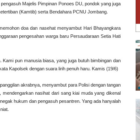
tu pengasuh Majelis Pimpinan Ponoes DU, pondok yang juga
etertiban (Kamtib) serta Bendahara PCNU Jombang.
lam memohon doa dan nasehat menyambut Hari Bhayangkara
nggaraan pengesahan warga baru Persaudaraan Setia Hati
an. Kami pun manusia biasa, yang juga butuh bimbingan dan
kata Kapolsek dengan suara lirih penuh haru. Kamis (19/6)
anggilan akrabnya, menyambut para Polisi dengan tangan
i, mendengarkan nasihat dari sang kiai muda yang dikenal
a penegak hukum dan pengasuh pesantren. Yang ada hanyalah
iat.