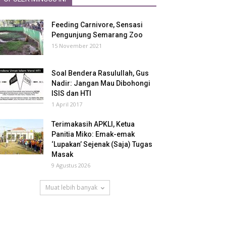
Feeding Carnivore, Sensasi
Pengunjung Semarang Zoo
15 November 2021
Soal Bendera Rasulullah, Gus
Nadir: Jangan Mau Dibohongi
ISIS dan HTI
1 April 2017
Terimakasih APKLI, Ketua
Panitia Miko: Emak-emak
‘Lupakan’ Sejenak (Saja) Tugas
Masak
9 Agustus 2026
Muat lebih banyak