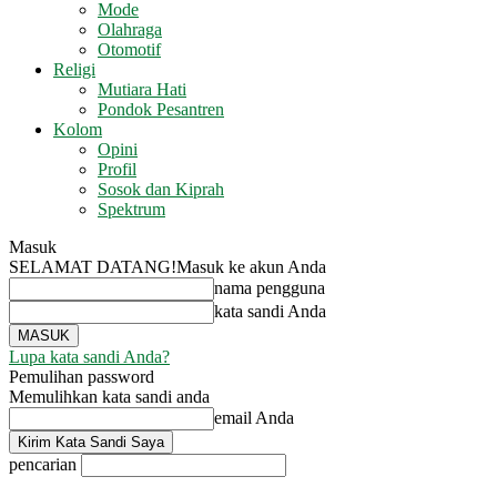
Mode
Olahraga
Otomotif
Religi
Mutiara Hati
Pondok Pesantren
Kolom
Opini
Profil
Sosok dan Kiprah
Spektrum
Masuk
SELAMAT DATANG!
Masuk ke akun Anda
nama pengguna
kata sandi Anda
Lupa kata sandi Anda?
Pemulihan password
Memulihkan kata sandi anda
email Anda
pencarian