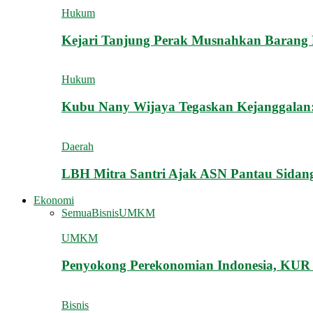
Hukum
Kejari Tanjung Perak Musnahkan Barang Bu
Hukum
Kubu Nany Wijaya Tegaskan Kejanggalan: 
Daerah
LBH Mitra Santri Ajak ASN Pantau Sidan
Ekonomi
Semua
Bisnis
UMKM
UMKM
Penyokong Perekonomian Indonesia, KUR
Bisnis