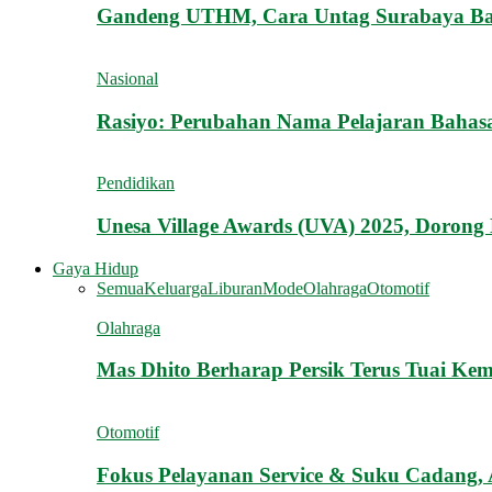
Gandeng UTHM, Cara Untag Surabaya B
Nasional
Rasiyo: Perubahan Nama Pelajaran Bahasa
Pendidikan
Unesa Village Awards (UVA) 2025, Doron
Gaya Hidup
Semua
Keluarga
Liburan
Mode
Olahraga
Otomotif
Olahraga
Mas Dhito Berharap Persik Terus Tuai Ke
Otomotif
Fokus Pelayanan Service & Suku Cadang,