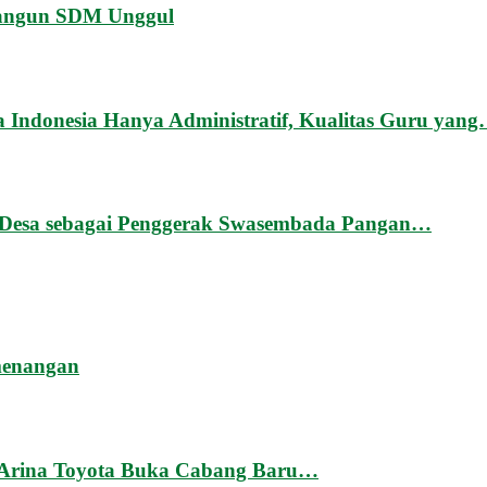
angun SDM Unggul
 Indonesia Hanya Administratif, Kualitas Guru yan
g Desa sebagai Penggerak Swasembada Pangan…
menangan
 Arina Toyota Buka Cabang Baru…