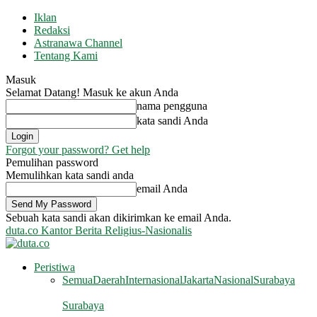
Iklan
Redaksi
Astranawa Channel
Tentang Kami
Masuk
Selamat Datang! Masuk ke akun Anda
nama pengguna
kata sandi Anda
Forgot your password? Get help
Pemulihan password
Memulihkan kata sandi anda
email Anda
Sebuah kata sandi akan dikirimkan ke email Anda.
duta.co
Kantor Berita Religius-Nasionalis
Peristiwa
Semua
Daerah
Internasional
Jakarta
Nasional
Surabaya
Surabaya