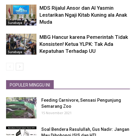
MDS Rijalul Ansor dan Al Yasmin
Lestarikan Ngaji Kitab Kuning ala Anak
Muda
Surabaya
MBG Hancur karena Pemerintah Tidak
Konsisten! Ketua YLPK: Tak Ada
Kepatuhan Terhadap UU
Surabaya
POPULER MINGGU INI
Feeding Carnivore, Sensasi Pengunjung
Semarang Zoo
15 November 2021
Soal Bendera Rasulullah, Gus Nadir: Jangan
Mau Dibohongi ISIS dan HTI