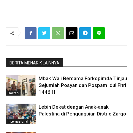
BERITA MENARIK LAINNYA
Mbak Wali Bersama Forkopimda Tinjau
Sejumlah Posyan dan Pospam Idul Fitri
1446 H
Daerah
Lebih Dekat dengan Anak-anak
Palestina di Pengungsian Distric Zarqo
Internasional