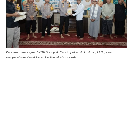
Kapolres Lamongan, AKBP Bobby A. Condroputra, S.H., S.I.K., M.Si., saat
menyerahkan Zakat Fitrah ke Masjid Al - Busrah.