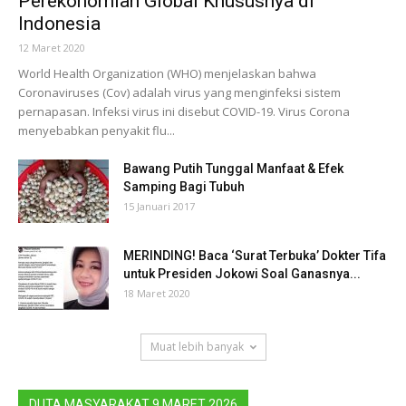
Perekonomian Global Khususnya di
Indonesia
12 Maret 2020
World Health Organization (WHO) menjelaskan bahwa
Coronaviruses (Cov) adalah virus yang menginfeksi sistem
pernapasan. Infeksi virus ini disebut COVID-19. Virus Corona
menyebabkan penyakit flu...
Bawang Putih Tunggal Manfaat & Efek
Samping Bagi Tubuh
15 Januari 2017
MERINDING! Baca ‘Surat Terbuka’ Dokter Tifa
untuk Presiden Jokowi Soal Ganasnya...
18 Maret 2020
Muat lebih banyak
DUTA MASYARAKAT 9 MARET 2026