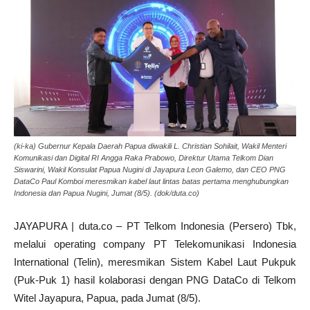
(ki-ka) Gubernur Kepala Daerah Papua diwakili L. Christian Sohilait, Wakil Menteri
Komunikasi dan Digital RI Angga Raka Prabowo, Direktur Utama Telkom Dian
Siswarini, Wakil Konsulat Papua Nugini di Jayapura Leon Galemo, dan CEO PNG
DataCo Paul Komboi meresmikan kabel laut lintas batas pertama menghubungkan
Indonesia dan Papua Nugini, Jumat (8/5). (dok/duta.co)
JAYAPURA | duta.co – PT Telkom Indonesia (Persero) Tbk,
melalui operating company PT Telekomunikasi Indonesia
International (Telin), meresmikan Sistem Kabel Laut Pukpuk
(Puk-Puk 1) hasil kolaborasi dengan PNG DataCo di Telkom
Witel Jayapura, Papua, pada Jumat (8/5).