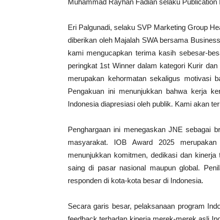
Muhammad Rayhan Fadian selaku Publication 
Eri Palgunadi, selaku SVP Marketing Group H
diberikan oleh Majalah SWA bersama Business
kami mengucapkan terima kasih sebesar-besa
peringkat 1st Winner dalam kategori Kurir da
merupakan kehormatan sekaligus motivasi b
Pengakuan ini menunjukkan bahwa kerja ker
Indonesia diapresiasi oleh publik. Kami akan t
Penghargaan ini menegaskan JNE sebagai bran
masyarakat. IOB Award 2025 merupakan be
menunjukkan komitmen, dedikasi dan kinerja
saing di pasar nasional maupun global. Penil
responden di kota-kota besar di Indonesia.
Secara garis besar, pelaksanaan program Ind
feedback terhadap kinerja merek-merek asli Ind