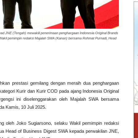
ad JNE (Tengah) mewakili penerimaan penghargaan Indonesia Original Brands
 Wakil pemimpin redaksi Majalah SWA (Kanan) bersama Rohmat Purnadi, Head
kan prestasi gemilang dengan meraih dua penghargaan
kategori Kurir dan Kurir COD pada ajang Indonesia Original
gengsi ini diselenggarakan oleh Majalah SWA bersama
da Kamis, 10 Juli 2025.
ng oleh Joko Sugiarsono, selaku Wakil pemimpin redaksi
ua Head of Business Digest SWA kepada perwakilan JNE,