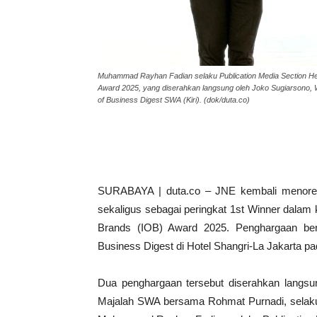
Muhammad Rayhan Fadian selaku Publication Media Section He
Award 2025, yang diserahkan langsung oleh Joko Sugiarsono,
of Business Digest SWA (Kiri). (dok/duta.co)
SURABAYA | duta.co – JNE kembali menoreh
sekaligus sebagai peringkat 1st Winner dalam 
Brands (IOB) Award 2025. Penghargaan ber
Business Digest di Hotel Shangri-La Jakarta pa
Dua penghargaan tersebut diserahkan langsu
Majalah SWA bersama Rohmat Purnadi, selak