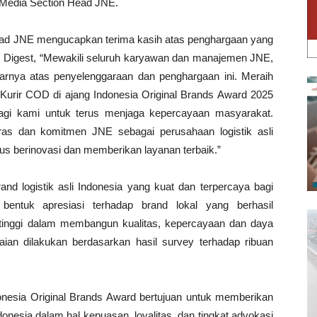
Media Section Head JNE.
ead JNE mengucapkan terima kasih atas penghargaan yang
 Digest, “Mewakili seluruh karyawan dan manajemen JNE,
rnya atas penyelenggaraan dan penghargaan ini. Meraih
n Kurir COD di ajang Indonesia Original Brands Award 2025
agi kami untuk terus menjaga kepercayaan masyarakat.
as dan komitmen JNE sebagai perusahaan logistik asli
erus berinovasi dan memberikan layanan terbaik.”
d logistik asli Indonesia yang kuat dan terpercaya bagi
ntuk apresiasi terhadap brand lokal yang berhasil
 tinggi dalam membangun kualitas, kepercayaan dan daya
aian dilakukan berdasarkan hasil survey terhadap ribuan
onesia Original Brands Award bertujuan untuk memberikan
onesia dalam hal kepuasan, loyalitas, dan tingkat advokasi