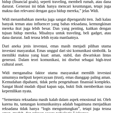
hidup (financial goals), seperti traveling, membeli rumah, atau dana
darurat. Generasi ini tidak hanya mencari keuntungan, tetapi juga
makna dan relevansi dengan gaya hidup mereka,” jelas Widi.
Widi menambahkan mereka juga sangat dipengaruhi tren. Jadi kalau
banyak teman atau influencer yang bahas reksadana, kemungkinan
mereka ikut juga lebih besar. Dan yang penting, kaitkan dengan
tujuan hidup mereka. Misalnya untuk traveling, beli gadget, atau
dana darurat. Jadi terasa lebih nyata manfaatnya.
Dari aneka jenis investasi, emas masih menjadi pilihan utama
investasi masyarakat. Emas unggul dari sisi komunikasi simbolik. Ia
memiliki makna yang kuat: aman, stabil, dan diwariskan lintas
generasi. Dalam teori komunikasi, ini disebut sebagai high-trust
cultural asset.
Widi menganalisa faktor utama masyarakat memilih investasi
umumnya meliputi kepercayaan (trust), emas dianggap paling aman.
Kemudahan dipahami, tidak perlu pengetahuan finansial kompleks.
Sangat likuid mudah dijual kapan saja, bukti fisik memberikan rasa
kepemilikan nyata.
“Sementara reksadana masih kalah dalam aspek emosional ini. Oleh
karena itu, tantangan komunikasinya adalah bagaimana menjadikan
reksadana tidak hanya “logis menguntungkan”, tetapi juga terasa