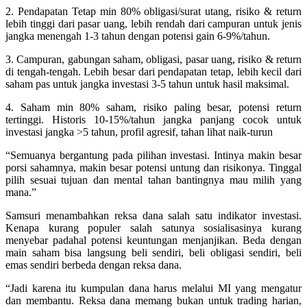
2. Pendapatan Tetap min 80% obligasi/surat utang, risiko & return
lebih tinggi dari pasar uang, lebih rendah dari campuran untuk jenis
jangka menengah 1-3 tahun dengan potensi gain 6-9%/tahun.
3. Campuran, gabungan saham, obligasi, pasar uang, risiko & return
di tengah-tengah. Lebih besar dari pendapatan tetap, lebih kecil dari
saham pas untuk jangka investasi 3-5 tahun untuk hasil maksimal.
4. Saham min 80% saham, risiko paling besar, potensi return
tertinggi. Historis 10-15%/tahun jangka panjang cocok untuk
investasi jangka >5 tahun, profil agresif, tahan lihat naik-turun
“Semuanya bergantung pada pilihan investasi. Intinya makin besar
porsi sahamnya, makin besar potensi untung dan risikonya. Tinggal
pilih sesuai tujuan dan mental tahan bantingnya mau milih yang
mana.”
Samsuri menambahkan reksa dana salah satu indikator investasi.
Kenapa kurang populer salah satunya sosialisasinya kurang
menyebar padahal potensi keuntungan menjanjikan. Beda dengan
main saham bisa langsung beli sendiri, beli obligasi sendiri, beli
emas sendiri berbeda dengan reksa dana.
“Jadi karena itu kumpulan dana harus melalui MI yang mengatur
dan membantu. Reksa dana memang bukan untuk trading harian,