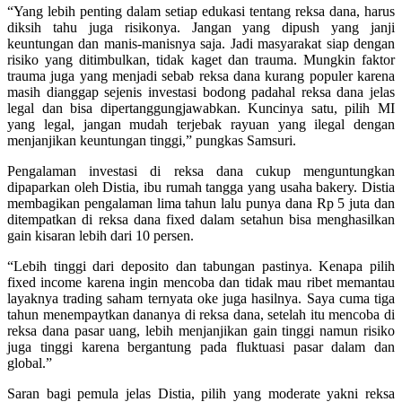
“Yang lebih penting dalam setiap edukasi tentang reksa dana, harus
diksih tahu juga risikonya. Jangan yang dipush yang janji
keuntungan dan manis-manisnya saja. Jadi masyarakat siap dengan
risiko yang ditimbulkan, tidak kaget dan trauma. Mungkin faktor
trauma juga yang menjadi sebab reksa dana kurang populer karena
masih dianggap sejenis investasi bodong padahal reksa dana jelas
legal dan bisa dipertanggungjawabkan. Kuncinya satu, pilih MI
yang legal, jangan mudah terjebak rayuan yang ilegal dengan
menjanjikan keuntungan tinggi,” pungkas Samsuri.
Pengalaman investasi di reksa dana cukup menguntungkan
dipaparkan oleh Distia, ibu rumah tangga yang usaha bakery. Distia
membagikan pengalaman lima tahun lalu punya dana Rp 5 juta dan
ditempatkan di reksa dana fixed dalam setahun bisa menghasilkan
gain kisaran lebih dari 10 persen.
“Lebih tinggi dari deposito dan tabungan pastinya. Kenapa pilih
fixed income karena ingin mencoba dan tidak mau ribet memantau
layaknya trading saham ternyata oke juga hasilnya. Saya cuma tiga
tahun menempaytkan dananya di reksa dana, setelah itu mencoba di
reksa dana pasar uang, lebih menjanjikan gain tinggi namun risiko
juga tinggi karena bergantung pada fluktuasi pasar dalam dan
global.”
Saran bagi pemula jelas Distia, pilih yang moderate yakni reksa