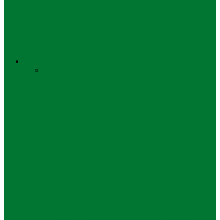
Gaya Hidup
ARTOTEL Hayam Wuruk Hadirkan
Menu “Rebellious Hunger” Dari Nasi
Uduk Roll…
Religi
Semua
Mutiara Hati
Pondok Pesantren
Kabupaten Trenggalek
Kuatkan Jiwa Pemimpin, PPM Hasan
Munahir Gelar Perjusami
Kolom
TANGGA RUHANI DARI LATHIFAH
KE LATHIFAH
Kolom