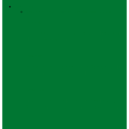
Gaya Hidup
Semua
Keluarga
Liburan
Mode
Olahraga
Otomotif
Otomotif
Tunjukkan Dominasi, Pebalap Belia Astra
Honda Melesat di Thailand Talent Cup…
Olahraga
Bank Jatim JConnect Run Soerabaja 10K
2026 Tambah Kategori 5K, Targetkan…
Gaya Hidup
Dijamin Penuh oleh BPJS Kesehatan,
Sulis Nikmati Kemudahan Pengobatan
Jantung