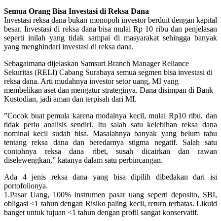
Semua Orang Bisa Investasi di Reksa Dana
Investasi reksa dana bukan monopoli investor berduit dengan kapital
besar. Investasi di reksa dana bisa mulai Rp 10 ribu dan penjelasan
seperti inilah yang tidak sampai di masyarakat sehingga banyak
yang menghindari investasi di reksa dana.
Sebagaimana dijelaskan Samsuri Branch Manager Reliance
Sekuritas (RELI) Cabang Surabaya semua segmen bisa investasi di
reksa dana. Arti mudahnya investor setor uang, MI yang
membelikan aset dan mengatur strateginya. Dana disimpan di Bank
Kustodian, jadi aman dan terpisah dari MI.
”Cocok buat pemula karena modalnya kecil, mulai Rp10 ribu, dan
tidak perlu analisis sendiri. Itu salah satu kelebihan reksa dana
nominal kecil sudah bisa. Masalahnya banyak yang belum tahu
tentang reksa dana dan beredarnya stigma negatif. Salah satu
contohnya reksa dana ribet, susah dicairkan dan rawan
diselewengkan,” katanya dalam satu perbincangan.
Ada 4 jenis reksa dana yang bisa dipilih dibedakan dari isi
portofolionya.
1.Pasar Uang, 100% instrumen pasar uang seperti deposito, SBI,
obligasi <1 tahun dengan Risiko paling kecil, return terbatas. Likuid
banget untuk tujuan <1 tahun dengan profil sangat konservatif.