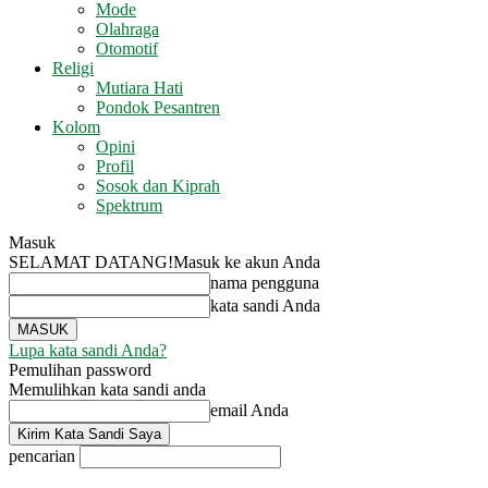
Mode
Olahraga
Otomotif
Religi
Mutiara Hati
Pondok Pesantren
Kolom
Opini
Profil
Sosok dan Kiprah
Spektrum
Masuk
SELAMAT DATANG!
Masuk ke akun Anda
nama pengguna
kata sandi Anda
Lupa kata sandi Anda?
Pemulihan password
Memulihkan kata sandi anda
email Anda
pencarian