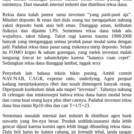
minimnya. Dari masalah internal industri dan distribusi reksa dana.
Reksa dana kalah pamor sama investasi “yang pasti-pasti aja”.
Mindset deposito & emas dari dulu orang tua mengajarkan nabung
yakni deposito bank atau beli emas. Dianggap aman, kelihatan
fisiknya dan dijamin LPS. Sementara reksa dana tidak ada
wujudnya, takut hilang. Takut rugi karena trauma 1998/2008
banyak yang menganggap semua produk pasar modal sama dengan
judi. Padahal reksa dana pasar uang risikonya mirip deposito. Selain
itu FOMO kripto & saham gorengan, yang melek investasi malah
langsung loncat ke saham/kripto karena “katanya cuan cepet”.
Sedangkan reksa dana dianggap lambat, nggak sexy
Penyebab lain bahasa teknis bikin pusing. Ambil contoh
NAV/NAB, CAGR, expense ratio, underlying. Agen penjual
kadang menjelaskannya ribet dan susah dimengerti banyak orang.
Diperparah kurikulum tidak ada mapel “investasi”. Tahunya nabung
di celengan dan miskonsepsi bahwa reksa dana harus modal besar
dan cuma buat orang kaya plus ribet cairnya. Padahal investasi reksa
dana bisa mulai Rp10 ribu dan cair T+1/T+23.
Sementara masalah internal dari industri & distribusi agen bank
nawarin yang fee-nya besar. Produk unitlink/asuransi dulu lebih
gencar dijual karena komisi agen lebih tinggi dibanding reksa dana.
Dulu beli harus ke kantor cabang, isi formulir tebal, tanda tangan