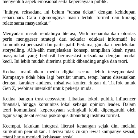
menyentuh aspek emosional serta kepercayaan publik.
“Intinya, reksadana ini belum “terasa dekat” dengan kehidupan
sehari-hari. Cara ngomongnya masih terlalu formal dan kurang
relate sama masyarakat.”
Menyadari masih rendahnya literasi, Widi menambahkan otoritas
perlu menggeser strategi dari sekadar edukasi informatif ke
komunikasi persuasif dan partisipatif. Pertama, gunakan pendekatan
storytelling. Alih-alih menjelaskan konsep, tampilkan kisah nyata
masyarakat yang berhasil berinvestasi reksadana dengan modal
kecil. Ini lebih mudah diterima publik dibanding angka dan teori.
Kedua, manfaatkan media digital secara lebih tersegmentasi.
Kampanye tidak bisa lagi bersifat umum, tetapi harus disesuaikan
dengan karakter audiens, misalnya konten ringan di TikTok untuk
Gen Z, webinar interaktif untuk pekerja muda.
Ketiga, bangun trust ecosystem. Libatkan tokoh publik, influencer
finansial, hingga komunitas lokal sebagai opinion leader. Dalam
teori komunikasi, kepercayaan seringkali lebih dipengaruhi oleh
figur yang dekat secara psikologis dibanding institusi formal.
Keempat, lakukan integrasi literasi keuangan sejak dini melalui
kurikulum pendidikan. Literasi tidak cukup lewat kampanye sesaat,
tetapi harus menjadi kebiasaan sosial.