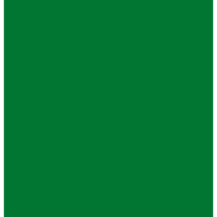
Kuatkan Jiwa Pemimpin, PPM Hasan
Munahir Gelar Perjusami
Pendidikan
Lawan Hoaks Web3, UK Petra Gandeng
IDNFT Dirikan Pusat Edukasi Blockchain
Pendidikan
BINUS SCHOOL Surabaya Bentuk
Generasi Muda Kritis, Kreatif, Adaptif,
dan Mampu…
Pendidikan
Pesan Rektor Unesa pada Wisudawan :
Pentingnya Mental Tangguh