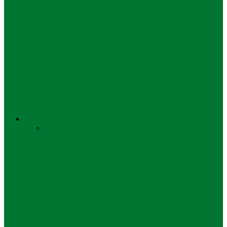
Hukum
Ibarat Air Susu dibalas dengan Air Tuba?
Ditolong Saudara sepupu Malah…
Hukum
16 Tahun Bayar Premi, Asuransi Cair
Dinikmati Saudara
Ekonomi
Semua
Bisnis
UMKM
Bisnis
Jangan Tunggu Kaya Baru Investasi!
Ubah Uang Jajanmu Rp 10 Ribu…
Bisnis
Momen Hardiknas, Bank Mandiri