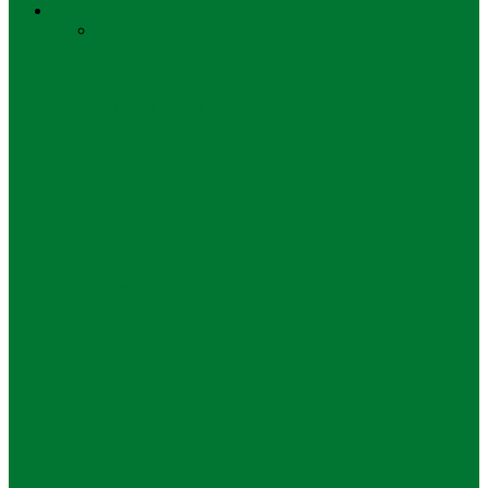
Politik
Semua
Dalam Negeri
Politik
Pilkada Tidak Langsung, Pakar Nilai
Masyarakat Punya Legitimasi Kuat Ke
DPRD
Politik
Pimpin PDIP Surabaya, Armuji
Targetkan Kursi DPRD Kembali
Bertambah
Politik
Said Abdullah Nahkodai PDIP Jatim
2025–2030, Usung Regenerasi dan Target
5…