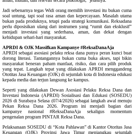
aman, mudah, dan relevan secara psikologis,” jelasnya.
Jadi sebenarnya tegas Widi orang memilih investasi itu bukan cuma
soal untung, tapi soal rasa aman dan kepercayaan. Masalah utama
bukan pada produknya, tetapi pada strategi komunikasi. Reksadana
perlu diposisikan ulang dari instrumen yang “rumit dan eksklusif”
menjadi investasi yang sederhana, aman, dan dekat dengan
kehidupan sehari-hari masyarakat.
APRDI & OJK Massifkan Kampanye #ReksaDanaAja
APRDI sebagai asosiasi pelaku reksa dana punya peran kunci buat
dorong literasi. Tantangannya bukan cuma buka akses, tapi bikin
masyarakat beneran paham manfaat, risiko, dan cara pilih produk
yang tepat. Langkah tepat yang dilakukan APRDI menggandeng
Ototitas Jasa Keuangan (OJK) di sejumlah kota di Indonesia edukasi
kepada media dan terjun langsung ke kampus.
Seperti yang dilakukan Dewan Asosiasi Pelaku Reksa Dana dan
Investasi Indonesia (APRDI) Sosialisasi dan Edukasi (SOSEDU)
2026 di Surabaya Selasa (07/4/2026) sebagai langkah awal menuju
Pekan Reksa Dana 2026. Program ini menjadi bagian dari
kampanye nasional #ReksaDanaAja sekaligus momentum
pengenalan program PINTAR Reksa Dana.
Pelaksanaan SOSEDU di “Kota Pahlawan” di Kantor Otoritas Jasa
Keuangan (OJK) Provinsi Jawa Timur menjangkau sejumlah