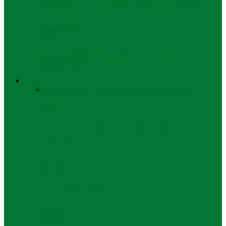
MEMASUKI GERBANG CAHAYA
Pendidikan
Santri PM Hasan Munahir Gelar
Pesantren Kilat 2026
Kolom
Semua
Opini
Profil
Sosok dan Kiprah
Spektrum
Kolom
Ini Warisan dan Mandat Kebangsaan
Nahdlatul Ulama
Kolom
‘Runway’ Menantang Zaman
Kolom