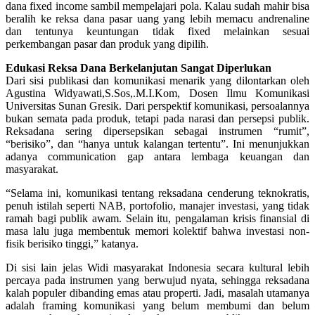
dana fixed income sambil mempelajari pola. Kalau sudah mahir bisa
beralih ke reksa dana pasar uang yang lebih memacu andrenaline
dan tentunya keuntungan tidak fixed melainkan sesuai
perkembangan pasar dan produk yang dipilih.
Edukasi Reksa Dana Berkelanjutan Sangat Diperlukan
Dari sisi publikasi dan komunikasi menarik yang dilontarkan oleh
Agustina Widyawati,S.Sos,.M.I.Kom, Dosen Ilmu Komunikasi
Universitas Sunan Gresik. Dari perspektif komunikasi, persoalannya
bukan semata pada produk, tetapi pada narasi dan persepsi publik.
Reksadana sering dipersepsikan sebagai instrumen “rumit”,
“berisiko”, dan “hanya untuk kalangan tertentu”. Ini menunjukkan
adanya communication gap antara lembaga keuangan dan
masyarakat.
“Selama ini, komunikasi tentang reksadana cenderung teknokratis,
penuh istilah seperti NAB, portofolio, manajer investasi, yang tidak
ramah bagi publik awam. Selain itu, pengalaman krisis finansial di
masa lalu juga membentuk memori kolektif bahwa investasi non-
fisik berisiko tinggi,” katanya.
Di sisi lain jelas Widi masyarakat Indonesia secara kultural lebih
percaya pada instrumen yang berwujud nyata, sehingga reksadana
kalah populer dibanding emas atau properti. Jadi, masalah utamanya
adalah framing komunikasi yang belum membumi dan belum