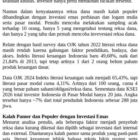
keahlian khusus. Investor hanya perlu menikmati racikan tersebut.
Namun dalam kenyataannya reksa dana masih kalah populer
dibandingkan dengan investasi emas perhiasan dan logam mulia
serta pasar modal. Penulis mencoba melakukan sampling acak
terhadap 10 orang, hanya 5 yang mengetahui tentang reksa dana,
dan hanya 2 yang tahu dan pernah mencoba invevestasi reksa dana.
Relate dengan hasil survey data OJK tahun 2022 literasi reksa dana
masih rendah karena gabungan faktor pendidikan, budaya, dan
akses. Indeks literasi keuangan Indonesia baru 49,68%, naik dari
21,84% di 2013, tapi tetap artinya 1 dari 2 orang belum paham
produk keuangan dasar.
Data OJK 2024 Indeks literasi keuangan naik menjadi 65,43%, tapi
literasi pasar modal cuma 4,11%. Artinya dari 100 orang, cuma 4
yang benar paham saham/obligasi/reksa dana. Sementara data KSEI
2026 total investor Indonesia di Pasar Modal hanya 20 juta. Angka
tersebut hanya ~7% dari total penduduk Indonesia sebesar 288 juta
jiwa.
Kalah Pamor dan Populer dengan Investasi Emas
Menurut analisa penulis, ada beberapa faktor menjadi penyebab
reksa dana kurang dikenal dan dipilih sebagai investasi dari internal
dan external. Diantaranya kalah pamor sama produk yang pasti-pasti
saja, literasi keuangan jeblok bahasa teknis bikin pusing serta