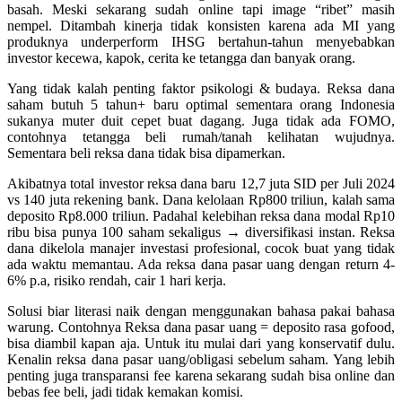
basah. Meski sekarang sudah online tapi image “ribet” masih
nempel. Ditambah kinerja tidak konsisten karena ada MI yang
produknya underperform IHSG bertahun-tahun menyebabkan
investor kecewa, kapok, cerita ke tetangga dan banyak orang.
Yang tidak kalah penting faktor psikologi & budaya. Reksa dana
saham butuh 5 tahun+ baru optimal sementara orang Indonesia
sukanya muter duit cepet buat dagang. Juga tidak ada FOMO,
contohnya tetangga beli rumah/tanah kelihatan wujudnya.
Sementara beli reksa dana tidak bisa dipamerkan.
Akibatnya total investor reksa dana baru 12,7 juta SID per Juli 2024
vs 140 juta rekening bank. Dana kelolaan Rp800 triliun, kalah sama
deposito Rp8.000 triliun. Padahal kelebihan reksa dana modal Rp10
ribu bisa punya 100 saham sekaligus → diversifikasi instan. Reksa
dana dikelola manajer investasi profesional, cocok buat yang tidak
ada waktu memantau. Ada reksa dana pasar uang dengan return 4-
6% p.a, risiko rendah, cair 1 hari kerja.
Solusi biar literasi naik dengan menggunakan bahasa pakai bahasa
warung. Contohnya Reksa dana pasar uang = deposito rasa gofood,
bisa diambil kapan aja. Untuk itu mulai dari yang konservatif dulu.
Kenalin reksa dana pasar uang/obligasi sebelum saham. Yang lebih
penting juga transparansi fee karena sekarang sudah bisa online dan
bebas fee beli, jadi tidak kemakan komisi.