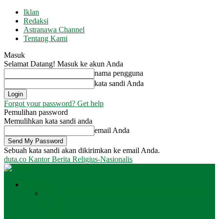
Iklan
Redaksi
Astranawa Channel
Tentang Kami
Masuk
Selamat Datang! Masuk ke akun Anda
nama pengguna
kata sandi Anda
Forgot your password? Get help
Pemulihan password
Memulihkan kata sandi anda
email Anda
Sebuah kata sandi akan dikirimkan ke email Anda.
duta.co
Kantor Berita Religius-Nasionalis
Peristiwa
Semua
Daerah
Internasional
Jakarta
Nasional
Surabaya
Surabaya