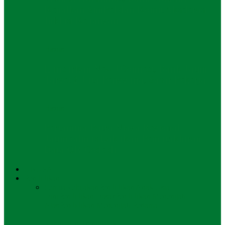
Kenalkan SimPel dan Komit Akselerasi
Inklusi Keuangan…
Bisnis
Luncurkan New JConnect, Bank Jatim
Target 2 Juta Pengguna, Sasar Pekerja…
Bisnis
Pertamina Patra Niaga Regional
Jatimbalinus Lakukan Pemutakhiran
Data QR Code di…
UNUSA
Pendidikan
Semua
Kebijakan
Pendidikan Anak Usia
Dini
Pendidikan Dasar
Pendidikan Menengah
Atas
Pendidikan Menengah Pertama
Kabupaten Trenggalek