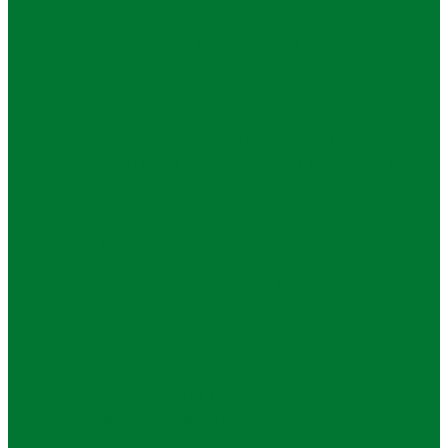
Bukan Sekedar ke Tanah Suci! Umroh
bersama KH Mujahid, ‘Nur Alesha’…
Nasional
Prabowo Ratas, di Medsos Gitaris
Perempuan ‘Umek’ Suruh Minggat ke
Yaman
Surabaya
67 Sekolah Rakyat Siap Beroperasi, Gus
Ipul Tinjau Pembangunan di Kedung…
Surabaya
7 ‘Salah Fatal MBG’! Ketua SCWI:
Berhenti, Cepat Evaluasi, Ini Logika…