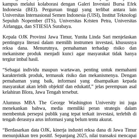
kampus melalui kolaborasi dengan Galeri Investasi Bursa Efek
Indonesia (BEI). Perguruan tinggi yang terlibat antara lain
Universitas Internasional Semen Indonesia (UISI), Institut Teknologi
Sepuluh Nopember (ITS), Universitas Kristen Petra, Universitas
Airlangga, dan STIESIA Surabaya.
Kepala OJK Provinsi Jawa Timur, Yunita Linda Sari menjelaskan
pentingnya literasi dalam memilih instrumen investasi, khususnya
reksa dana. Menurutnya, pemahaman terhadap risiko dan
mekanisme produk menjadi kunci agar masyarakat tidak hanya
tergiur imbal hasil.
“Sebagai individu maupun wartawan, penting untuk memahami
karakteristik produk, termasuk risiko dan mekanismenya. Dengan
pemahaman yang baik, informasi yang disampaikan kepada
masyarakat akan lebih objektif dan edukatif,” jelas perempuan asal
kelahiran Blora, Jawa Tengah tersebut.
Alumnus MBA The George Washington University ini juga
menekankan bahwa, media memiliki peran strategis dalam
membentuk persepsi publik yang tepat terkait investasi, terlebih di
tengah derasnya arus informasi yang belum tentu akurat.
“Berdasarkan data OJK, kinerja industri reksa dana di Jawa Timur
menunjukkan tren positif. Sepanjang 2025, nilai transaksi mencapai