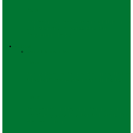
Politik
Konferda-Konfercab Serentak PDIP Jatim
Jadi Momentum Konsolidasi dan
Penguatan Ideologi
Keadilan
Semua
Hukum
Kriminal
Hukum
Sidang Korupsi Pelindo Memanas, JPU vs
Advokat “Perang Argumen” di Tipikor…
Hukum
Sengketa Manulife, Ahli: Penunjukan
Beneficiary yang Rugikan Ahli Waris Tak
Mencerminkan…