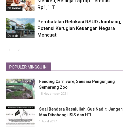
Menkeu, Belanja Laptop Tembus
Rp1,1 T
Nasional
Pembatalan Relokasi RSUD Jombang,
Potensi Kerugian Keuangan Negara
Mencuat
Daerah
POPULER MINGGU INI
Feeding Carnivore, Sensasi Pengunjung
Semarang Zoo
15 November 2021
Soal Bendera Rasulullah, Gus Nadir: Jangan
Mau Dibohongi ISIS dan HTI
1 April 2017