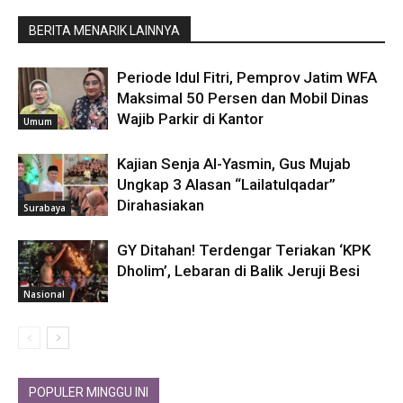
BERITA MENARIK LAINNYA
Periode Idul Fitri, Pemprov Jatim WFA
Maksimal 50 Persen dan Mobil Dinas
Wajib Parkir di Kantor
Umum
Kajian Senja Al-Yasmin, Gus Mujab
Ungkap 3 Alasan “Lailatulqadar”
Dirahasiakan
Surabaya
GY Ditahan! Terdengar Teriakan ‘KPK
Dholim’, Lebaran di Balik Jeruji Besi
Nasional
POPULER MINGGU INI