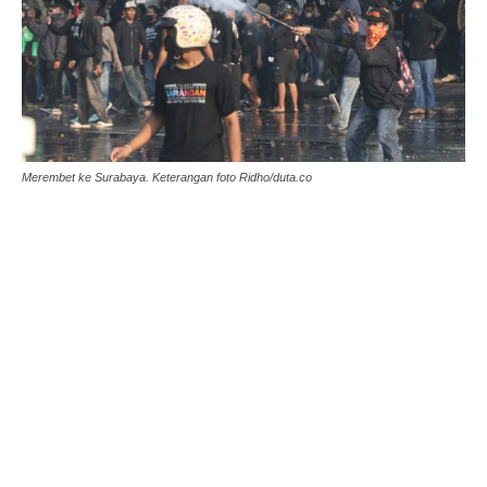
Merembet ke Surabaya. Keterangan foto Ridho/duta.co