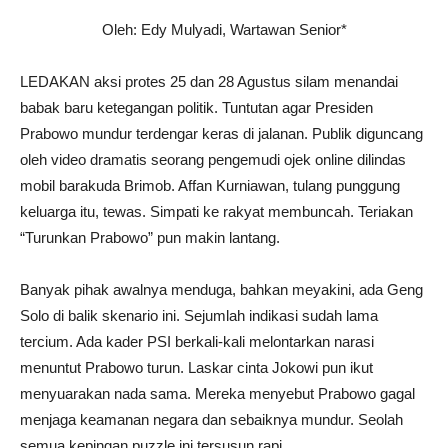
Oleh: Edy Mulyadi, Wartawan Senior*
LEDAKAN aksi protes 25 dan 28 Agustus silam menandai
babak baru ketegangan politik. Tuntutan agar Presiden
Prabowo mundur terdengar keras di jalanan. Publik diguncang
oleh video dramatis seorang pengemudi ojek online dilindas
mobil barakuda Brimob. Affan Kurniawan, tulang punggung
keluarga itu, tewas. Simpati ke rakyat membuncah. Teriakan
“Turunkan Prabowo” pun makin lantang.
Banyak pihak awalnya menduga, bahkan meyakini, ada Geng
Solo di balik skenario ini. Sejumlah indikasi sudah lama
tercium. Ada kader PSI berkali-kali melontarkan narasi
menuntut Prabowo turun. Laskar cinta Jokowi pun ikut
menyuarakan nada sama. Mereka menyebut Prabowo gagal
menjaga keamanan negara dan sebaiknya mundur. Seolah
semua kepingan puzzle ini tersusun rapi.