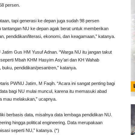
58 persen.
jutaan, tapi generasi ke depan juga sudah 98 persen
a itu tantangan NU ke depan agak berat untuk memberikan
tan, pendidikan/literasi, ekonomi, dan keagamaan,” katanya.
 Jatim Gus HM Yusuf Adnan. “Warga NU itu jangan takut
U seperti Mbah KHM Hasyim Asy’ari dan KH Wahab
, buku, pendidikan/pesantren,” katanya.
ris PWNU Jatim, M Faqih. “Acara ini sangat penting bagi
i data bagi NU mulai muncul, karena itu memasuki abad
uga mau melakukan,” ucapnya.
ki berbasis data, misalnya data lembaga pendidikan NU.
eering hingga political engineering. Data merupakaan
sasi seperti NU,” katanya. (*)