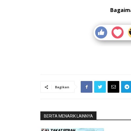
Bagaima
Bagikan
BERITA MENARIK LAINNYA