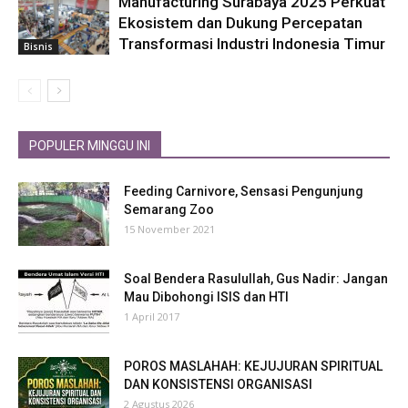
Manufacturing Surabaya 2025 Perkuat
Ekosistem dan Dukung Percepatan
Transformasi Industri Indonesia Timur
Bisnis
POPULER MINGGU INI
Feeding Carnivore, Sensasi Pengunjung
Semarang Zoo
15 November 2021
Soal Bendera Rasulullah, Gus Nadir: Jangan
Mau Dibohongi ISIS dan HTI
1 April 2017
POROS MASLAHAH: KEJUJURAN SPIRITUAL
DAN KONSISTENSI ORGANISASI
2 Agustus 2026