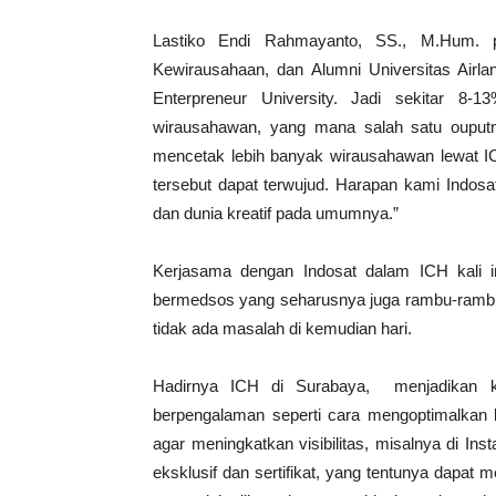
Lastiko Endi Rahmayanto, SS., M.Hum. plt
Kewirausahaan, dan Alumni Universitas Airla
Enterpreneur University. Jadi sekitar 8-
wirausahawan, yang mana salah satu ouputny
mencetak lebih banyak wirausahawan lewat IC
tersebut dapat terwujud. Harapan kami Indosat
dan dunia kreatif pada umumnya.”
Kerjasama dengan Indosat dalam ICH kali i
bermedsos yang seharusnya juga rambu-rambu y
tidak ada masalah di kemudian hari.
Hadirnya ICH di Surabaya, menjadikan kr
berpengalaman seperti cara mengoptimalkan
agar meningkatkan visibilitas, misalnya di In
eksklusif dan sertifikat, yang tentunya dapat 