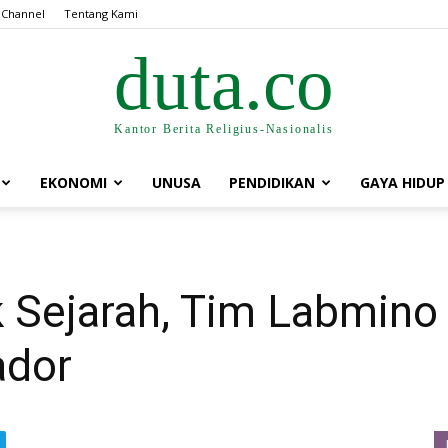
 Channel
Tentang Kami
duta.co
Kantor Berita Religius-Nasionalis
EKONOMI
UNUSA
PENDIDIKAN
GAYA HIDUP
 Sejarah, Tim Labmino 
ador