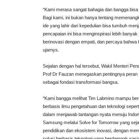
“Kami merasa sangat bahagia dan bangga bis
Bagi kami, ini bukan hanya tentang memenang
ide yang lahir dari kepedulian bisa tumbuh me
pencapaian ini bisa menginspirasi lebih banyak
berinovasi dengan empati, dan percaya bahwa 
ujarnys.
Sejalan dengan hal tersebut, Wakil Menteri Pend
Prof Dr Fauzan menegaskan pentingnya peran i
sebagai fondasi transformasi bangsa.
“Kami bangga melihat Tim Labmino mampu berdiri
berbasis ilmu pengetahuan dan teknologi seper
dalam menjawab tantangan nyata menuju Indone
Samsung melalui Solve for Tomorrow yang sej
pendidikan dan ekosistem inovasi, dengan m
solusi berbasis teknologi yang berdampak sosial