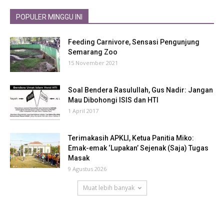
POPULER MINGGU INI
Feeding Carnivore, Sensasi Pengunjung
Semarang Zoo
15 November 2021
Soal Bendera Rasulullah, Gus Nadir: Jangan
Mau Dibohongi ISIS dan HTI
1 April 2017
Terimakasih APKLI, Ketua Panitia Miko:
Emak-emak ‘Lupakan’ Sejenak (Saja) Tugas
Masak
9 Agustus 2026
Muat lebih banyak