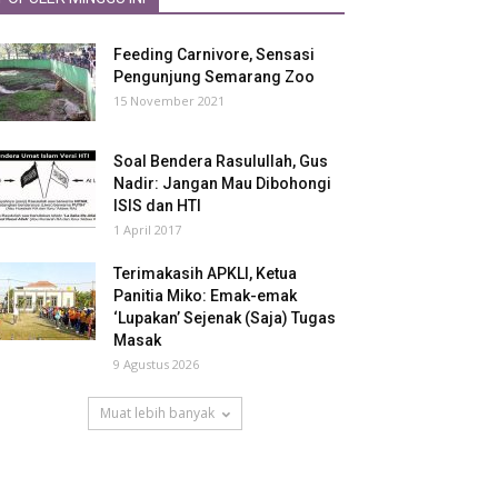
Feeding Carnivore, Sensasi
Pengunjung Semarang Zoo
15 November 2021
Soal Bendera Rasulullah, Gus
Nadir: Jangan Mau Dibohongi
ISIS dan HTI
1 April 2017
Terimakasih APKLI, Ketua
Panitia Miko: Emak-emak
‘Lupakan’ Sejenak (Saja) Tugas
Masak
9 Agustus 2026
Muat lebih banyak