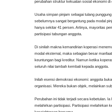
perubahan struktur kekuatan sosial ekonomi di d
Usaha simpan pinjam sebagai tulang punggung 
sebelumnya sangat bergantung pada modal pinja
hanya sekitar 41 persen. Artinya, mayoritas pem
partisipasi tabungan anggota.
Di sinilah makna kemandirian koperasi menemu
modal eksternal, maka sebagian besar manfaat
keuntungan bagi kreditur. Namun ketika koperas
seluruh nilai tambah kembali kepada anggota.
Inilah esensi demokrasi ekonomi: anggota buka
organisasi. Mereka bukan objek, melainkan sub
Perubahan ini tidak terjadi secara kebetulan. I
melahirkan partisipasi. Partisipasi melahirka
kesejahteraan bersama.