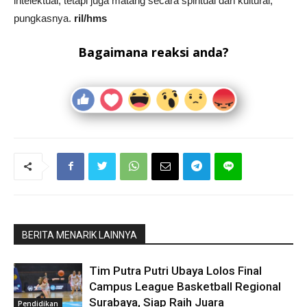
intelektual, tetapi juga matang secara spiritual dan kultural,”
pungkasnya.
ril/hms
Bagaimana reaksi anda?
BERITA MENARIK LAINNYA
Tim Putra Putri Ubaya Lolos Final
Campus League Basketball Regional
Surabaya, Siap Raih Juara
Pendidikan