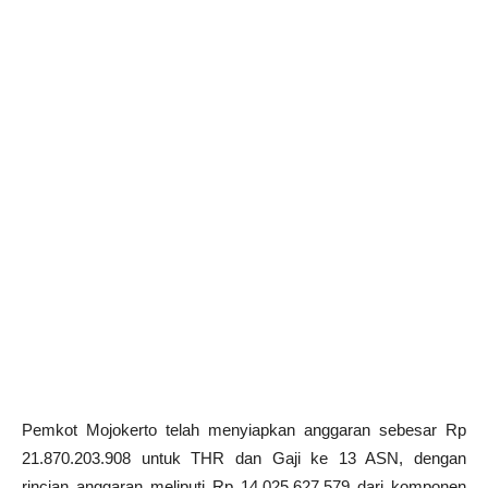
Pemkot Mojokerto telah menyiapkan anggaran sebesar Rp
21.870.203.908 untuk THR dan Gaji ke 13 ASN, dengan
rincian anggaran meliputi Rp 14.025.627.579 dari komponen