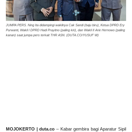
JUMPA PERS. Ning Ita didampingi wakilnya Cak Sandi (baju biru), Ketua DPRD Ery
Purwanti, Wakil I DPRD Hadi Prayitno (paling kiri), dan Wakli II Arie Hernowo (paling
kanan) saat jumpa pers terkait THR ASN. (DUTA.CO/YUSUF W)
MOJOKERTO | duta.co
– Kabar gembira bagi Aparatur Sipil