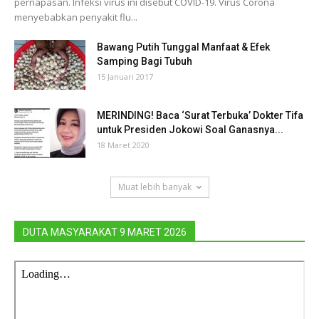
pernapasan. Infeksi virus ini disebut COVID-19. Virus Corona
menyebabkan penyakit flu...
Bawang Putih Tunggal Manfaat & Efek
Samping Bagi Tubuh
15 Januari 2017
MERINDING! Baca ‘Surat Terbuka’ Dokter Tifa
untuk Presiden Jokowi Soal Ganasnya...
18 Maret 2020
Muat lebih banyak
DUTA MASYARAKAT 9 MARET 2026