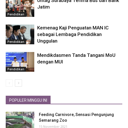
Untag Surabaya Terima Bus dari Bank
Jatim
Pendidikan
Kemenag Kaji Penguatan MAN IC
sebagai Lembaga Pendidikan
Unggulan
Pendidikan
Mendikdasmen Tanda Tangani MoU
dengan MUI
Pendidikan
POPULER MINGGU INI
Feeding Carnivore, Sensasi Pengunjung
Semarang Zoo
15 November 2021