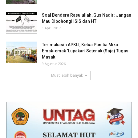
Soal Bendera Rasulullah, Gus Nadir: Jangan
Mau Dibohongi ISIS dan HTI
1 April 2017
Terimakasih APKLI, Ketua Panitia Miko:
Emak-emak ‘Lupakan’ Sejenak (Saja) Tugas
Masak
9 Agustus 2026
Muat lebih banyak