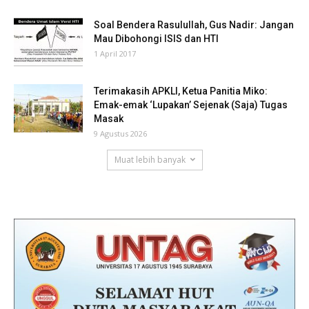
Soal Bendera Rasulullah, Gus Nadir: Jangan
Mau Dibohongi ISIS dan HTI
1 April 2017
Terimakasih APKLI, Ketua Panitia Miko:
Emak-emak ‘Lupakan’ Sejenak (Saja) Tugas
Masak
9 Agustus 2026
Muat lebih banyak