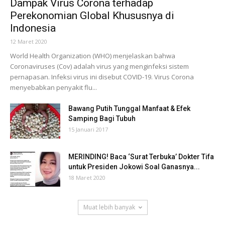
Dampak Virus Corona terhadap
Perekonomian Global Khususnya di
Indonesia
12 Maret 2020
World Health Organization (WHO) menjelaskan bahwa
Coronaviruses (Cov) adalah virus yang menginfeksi sistem
pernapasan. Infeksi virus ini disebut COVID-19. Virus Corona
menyebabkan penyakit flu...
Bawang Putih Tunggal Manfaat & Efek
Samping Bagi Tubuh
15 Januari 2017
MERINDING! Baca ‘Surat Terbuka’ Dokter Tifa
untuk Presiden Jokowi Soal Ganasnya...
18 Maret 2020
Muat lebih banyak