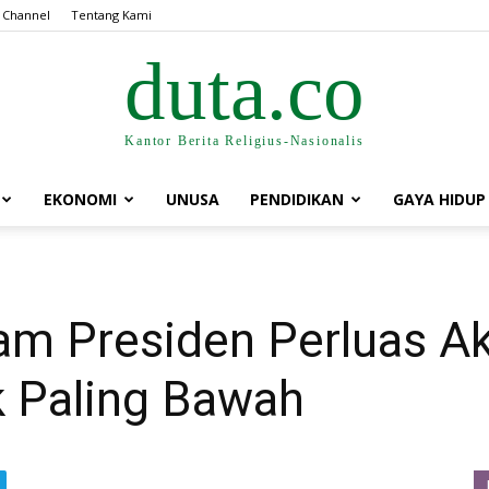
 Channel
Tentang Kami
duta.co
Kantor Berita Religius-Nasionalis
EKONOMI
UNUSA
PENDIDIKAN
GAYA HIDUP
ram Presiden Perluas A
 Paling Bawah