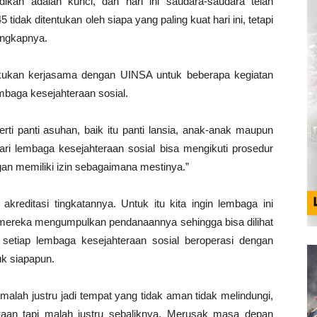
dikan adalah kunci, dan hari ini saudara-saudara telah
dak ditentukan oleh siapa yang paling kuat hari ini, tetapi
 ungkapnya.
ukan kerjasama dengan UINSA untuk beberapa kegiatan
mbaga kesejahteraan sosial.
rti panti asuhan, baik itu panti lansia, anak-anak maupun
ari lembaga kesejahteraan sosial bisa mengikuti prosedur
n memiliki izin sebagaimana mestinya.”
akreditasi tingkatannya. Untuk itu kita ingin lembaga ini
 mereka mengumpulkan pendanaannya sehingga bisa dilihat
setiap lembaga kesejahteraan sosial beroperasi dengan
uk siapapun.
alah justru jadi tempat yang tidak aman tidak melindungi,
yaan tapi malah justru sebaliknya. Merusak masa depan