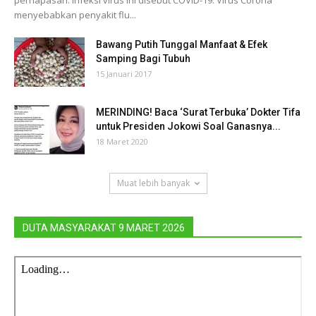
pernapasan. Infeksi virus ini disebut COVID-19. Virus Corona
menyebabkan penyakit flu...
Bawang Putih Tunggal Manfaat & Efek
Samping Bagi Tubuh
15 Januari 2017
MERINDING! Baca ‘Surat Terbuka’ Dokter Tifa
untuk Presiden Jokowi Soal Ganasnya...
18 Maret 2020
Muat lebih banyak
DUTA MASYARAKAT 9 MARET 2026