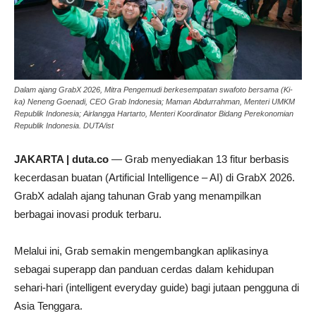
Dalam ajang GrabX 2026, Mitra Pengemudi berkesempatan swafoto bersama (Ki-
ka) Neneng Goenadi, CEO Grab Indonesia; Maman Abdurrahman, Menteri UMKM
Republik Indonesia; Airlangga Hartarto, Menteri Koordinator Bidang Perekonomian
Republik Indonesia. DUTA/ist
JAKARTA | duta.co
— Grab menyediakan 13 fitur berbasis
kecerdasan buatan (Artificial Intelligence – AI) di GrabX 2026.
GrabX adalah ajang tahunan Grab yang menampilkan
berbagai inovasi produk terbaru.
Melalui ini, Grab semakin mengembangkan aplikasinya
sebagai superapp dan panduan cerdas dalam kehidupan
sehari-hari (intelligent everyday guide) bagi jutaan pengguna di
Asia Tenggara.