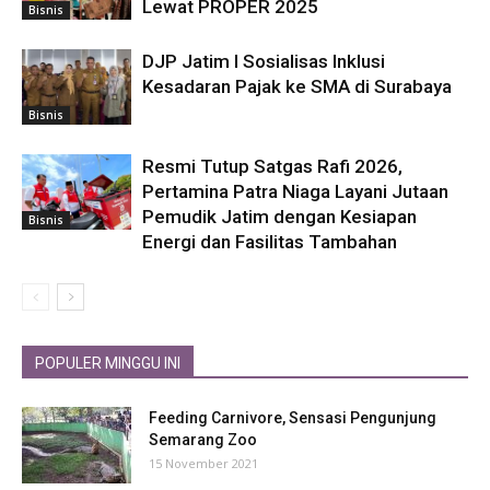
Lewat PROPER 2025
Bisnis
DJP Jatim I Sosialisas Inklusi
Kesadaran Pajak ke SMA di Surabaya
Bisnis
Resmi Tutup Satgas Rafi 2026,
Pertamina Patra Niaga Layani Jutaan
Pemudik Jatim dengan Kesiapan
Bisnis
Energi dan Fasilitas Tambahan
POPULER MINGGU INI
Feeding Carnivore, Sensasi Pengunjung
Semarang Zoo
15 November 2021