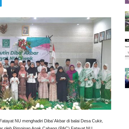
tayat NU menghadiri Diba’ Akbar di balai Desa Cukir,
gelar oleh Pimpinan Anak Cabang (PAC) Fatayat NU