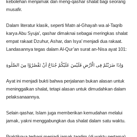
kebolehan menjamak dan meng-qashar shalat bagi seorang
musafir.
Dalam literatur klasik, seperti Matn al-Ghayah wa al-Taqrib
karya Abu Syuja’, qashar dimaknai sebagai meringkas shalat
empat rakaat Dzuhur, Ashar, dan Isya’ menjadi dua rakaat.
Landasannya tegas dalam Al-Qur’an surat an-Nisa ayat 101:
وَاِذَا ضَرَبْتُمْ فِى الْاَرْضِ فَلَيْسَ عَلَيْكُمْ جُنَاحٌ اَنْ تَقْصُرُوْا مِنَ الصَّلٰوةِ
Ayat ini menjadi bukti bahwa perjalanan bukan alasan untuk
meninggalkan shalat, tetapi alasan untuk dimudahkan dalam
pelaksanaannya.
Selain qashar, Islam juga memberikan kemudahan melalui
jamak, yakni menggabungkan dua shalat dalam satu waktu.
Praktiknya terbagi menjadi jamak taqdim (di waktu pertama)