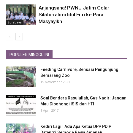
Anjangsana! PWNU Jatim Gelar
Silaturrahmi Idul Fitri ke Para
Masyayikh
Surabaya
POPULER MINGGU INI
Feeding Carnivore, Sensasi Pengunjung
Semarang Zoo
15 November 2021
Soal Bendera Rasulullah, Gus Nadir: Jangan
Mau Dibohongi ISIS dan HTI
1 April 2017
Kediri Lagi‼ Ada Apa Ketua DPP PDIP
Datang? Semoga Bawa Amanah...