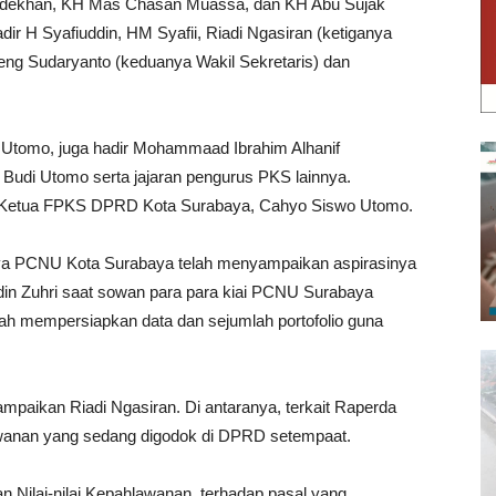
 Madekhan, KH Mas Chasan Muassa, dan KH Abu Sujak
hadir H Syafiuddin, HM Syafii, Riadi Ngasiran (ketiganya
ng Sudaryanto (keduanya Wakil Sekretaris) dan
 Utomo, juga hadir Mohammaad Ibrahim Alhanif
 Budi Utomo serta jajaran pengurus PKS lainnya.
la Ketua FPKS DPRD Kota Surabaya, Cahyo Siswo Utomo.
nya PCNU Kota Surabaya telah menyampaikan aspirasinya
n Zuhri saat sowan para para kiai PCNU Surabaya
ah mempersiapkan data dan sejumlah portofolio guna
ampaikan Riadi Ngasiran. Di antaranya, terkait Raperda
wanan yang sedang digodok di DPRD setempaat.
Nilai-nilai Kepahlawanan, terhadap pasal yang