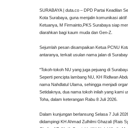
SURABAYA | duta.co – DPD Partai Keadilan Sej
Kota Surabaya, guna menjalin komunikasi akti
Ketuanya, M Firmainto,PKS Surabaya siap m
diarahkan bagi kaum muda dan Gen-Z.
Sejumlah pesan disampaikan Ketua PCNU Kota 
antaranya, terkait usulan nama jalan di Suraba
“Tokoh-tokoh NU yang juga pejuang di Surabaya
Seperti pencipta lambang NU, KH Ridlwan Abdu
nama Nahdlatul Ulama, sehingga menjadi organis
Setidaknya, dua nama tokoh inilah yang kami u
Toha, dalam keterangan Rabu 8 Juli 2026.
Dalam kunjungan berlansung Selasa 7 Juli 2026
didampingi KH Ahmad Zulhilmi Ghazali (Rais Sy