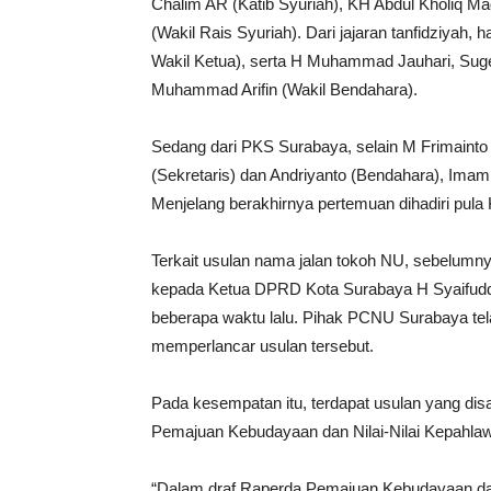
Chalim AR (Katib Syuriah), KH Abdul Kholiq
(Wakil Rais Syuriah). Dari jajaran tanfidziyah, 
Wakil Ketua), serta H Muhammad Jauhari, Suge
Muhammad Arifin (Wakil Bendahara).
Sedang dari PKS Surabaya, selain M Frimainto
(Sekretaris) dan Andriyanto (Bendahara), Imam
Menjelang berakhirnya pertemuan dihadiri pu
Terkait usulan nama jalan tokoh NU, sebelum
kepada Ketua DPRD Kota Surabaya H Syaifuddi
beberapa waktu lalu. Pihak PCNU Surabaya tel
memperlancar usulan tersebut.
Pada kesempatan itu, terdapat usulan yang dis
Pemajuan Kebudayaan dan Nilai-Nilai Kepahla
“Dalam draf Raperda Pemajuan Kebudayaan dan 