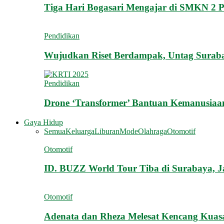
Tiga Hari Bogasari Mengajar di SMKN 2 
Pendidikan
Wujudkan Riset Berdampak, Untag Sura
Pendidikan
Drone ‘Transformer’ Bantuan Kemanusiaa
Gaya Hidup
Semua
Keluarga
Liburan
Mode
Olahraga
Otomotif
Otomotif
ID. BUZZ World Tour Tiba di Surabaya, 
Otomotif
Adenata dan Rheza Melesat Kencang Kua