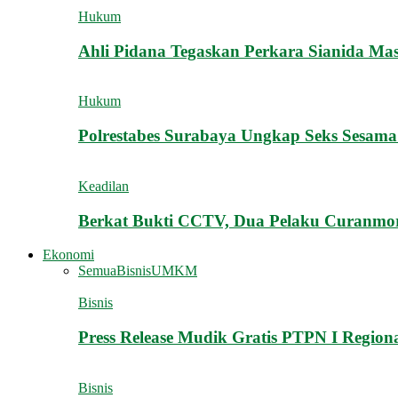
Hukum
Ahli Pidana Tegaskan Perkara Sianida Mas
Hukum
Polrestabes Surabaya Ungkap Seks Sesama
Keadilan
Berkat Bukti CCTV, Dua Pelaku Curanmor
Ekonomi
Semua
Bisnis
UMKM
Bisnis
Press Release Mudik Gratis PTPN I Regi
Bisnis