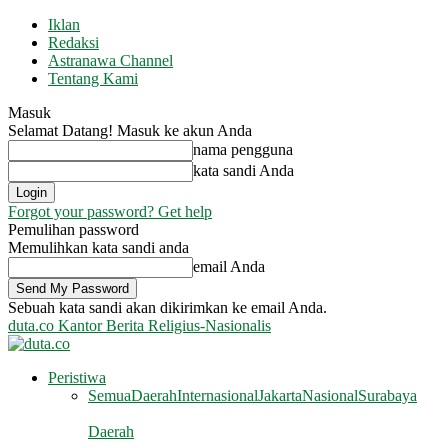
Iklan
Redaksi
Astranawa Channel
Tentang Kami
Masuk
Selamat Datang! Masuk ke akun Anda
nama pengguna
kata sandi Anda
Forgot your password? Get help
Pemulihan password
Memulihkan kata sandi anda
email Anda
Sebuah kata sandi akan dikirimkan ke email Anda.
duta.co
Kantor Berita Religius-Nasionalis
Peristiwa
Semua
Daerah
Internasional
Jakarta
Nasional
Surabaya
Daerah