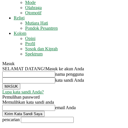
Mode
Olahraga
Otomotif
Religi
Mutiara Hati
Pondok Pesantren
Kolom
Opini
Profil
Sosok dan Kiprah
Spektrum
Masuk
SELAMAT DATANG!
Masuk ke akun Anda
nama pengguna
kata sandi Anda
Lupa kata sandi Anda?
Pemulihan password
Memulihkan kata sandi anda
email Anda
pencarian