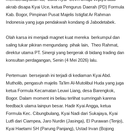
akrab disapa Kyai Uce, ketua Pengurus Daerah (PD) Formula
Kab. Bogor, Pimpinan Pusat Majelis Istigfat Ar Rahman
Indonesia yang juga pendakwah kondang di Jabodetabek.
Olah karsa ini menjadi magnet kuat mereka berkumpul dan
saling tukar pikiran mengundang pihak lain, Theo Rahmat,
direktur utama PT. Sinergi yang bergerak di bidang trading dan
konsultan perdagangan, Senin (4 Mei 2026) lalu.
Pertemuan bersejarah ini terjadi di kediaman Kyai Abd.
Mutholib, pengasuh majelis Ta’lim Al-Mutolibul Huda yang juga
ketua Formula Kecamatan Leuwi Liang, desa Barengkok,
Bogor. Dalam moment ini beliau terlihat sumringah karena
feedback ulama lainpun besar. Hadir Kyai Angga, ketua
Formula Kec. Cibungbulang, Kyai Nadi dari Sukajaya, Kyai
Lutfi dari Ciampea, Jaro Nurdin (Jasinga), El Purawan (Tenjo),
Kyai Haetami SH (Parung Panjang), Ustad Irvan (Bojong