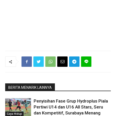
BERITA MENARIK LAINNYA
Penyisihan Fase Grup Hydroplus Piala
Pertiwi U14 dan U16 All Stars, Seru
dan Kompetitif, Surabaya Menang
Gaya Hidup