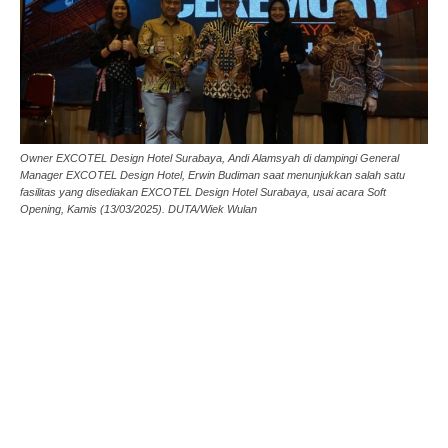
Owner EXCOTEL Design Hotel Surabaya, Andi Alamsyah di dampingi General
Manager EXCOTEL Design Hotel, Erwin Budiman saat menunjukkan salah satu
fasilitas yang disediakan EXCOTEL Design Hotel Surabaya, usai acara Soft
Opening, Kamis (13/03/2025). DUTA/Wiek Wulan