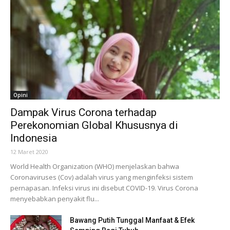
Opini
Dampak Virus Corona terhadap
Perekonomian Global Khususnya di
Indonesia
12 Maret 2020
World Health Organization (WHO) menjelaskan bahwa
Coronaviruses (Cov) adalah virus yang menginfeksi sistem
pernapasan. Infeksi virus ini disebut COVID-19. Virus Corona
menyebabkan penyakit flu...
Bawang Putih Tunggal Manfaat & Efek