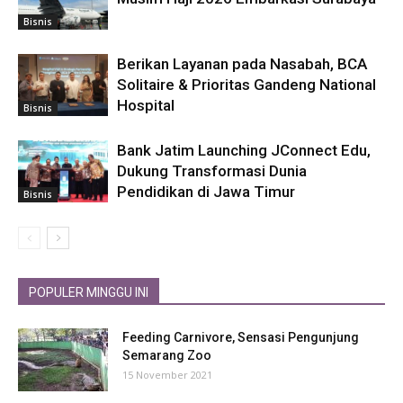
Bisnis
Berikan Layanan pada Nasabah, BCA
Solitaire & Prioritas Gandeng National
Hospital
Bisnis
Bank Jatim Launching JConnect Edu,
Dukung Transformasi Dunia
Pendidikan di Jawa Timur
Bisnis
POPULER MINGGU INI
Feeding Carnivore, Sensasi Pengunjung
Semarang Zoo
15 November 2021