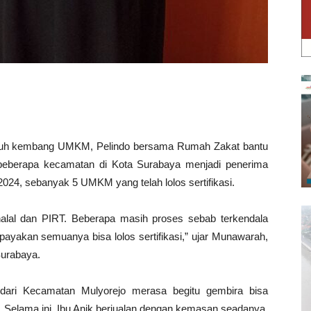
uh kembang UMKM, Pelindo bersama Rumah Zakat bantu
 beberapa kecamatan di Kota Surabaya menjadi penerima
2024, sebanyak 5 UMKM yang telah lolos sertifikasi.
lal dan PIRT. Beberapa masih proses sebab terkendala
upayakan semuanya bisa lolos sertifikasi,” ujar Munawarah,
urabaya.
g dari Kecamatan Mulyorejo merasa begitu gembira bisa
. Selama ini, Ibu Anik berjualan dengan kemasan seadanya.