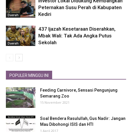
Investor Lokal Didukung Kembangkan
Peternakan Susu Perah di Kabupaten
Kediri
Daerah
437 Ijazah Kesetaraan Diserahkan,
Mbak Wali: Tak Ada Angka Putus
Sekolah
Daerah
POPULER MINGGU INI
Feeding Carnivore, Sensasi Pengunjung
Semarang Zoo
15 November 2021
Soal Bendera Rasulullah, Gus Nadir: Jangan
Mau Dibohongi ISIS dan HTI
1 April 2017