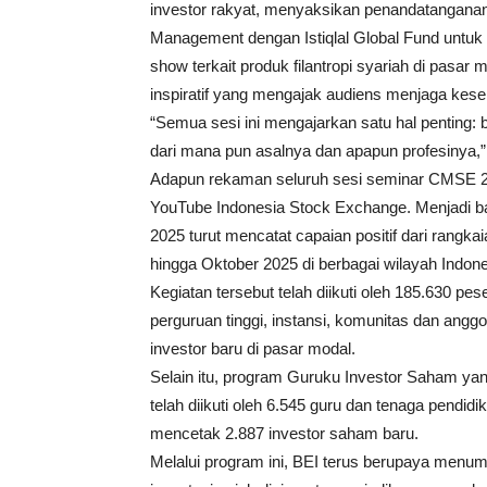
investor rakyat, menyaksikan penandatanganan 
Management dengan Istiqlal Global Fund untuk 
show terkait produk filantropi syariah di pas
inspiratif yang mengajak audiens menjaga kese
“Semua sesi ini mengajarkan satu hal penting: 
dari mana pun asalnya dan apapun profesinya,” 
Adapun rekaman seluruh sesi seminar CMSE 202
YouTube Indonesia Stock Exchange. Menjadi b
2025 turut mencatat capaian positif dari rangk
hingga Oktober 2025 di berbagai wilayah Indone
Kegiatan tersebut telah diikuti oleh 185.630 pes
perguruan tinggi, instansi, komunitas dan angg
investor baru di pasar modal.
Selain itu, program Guruku Investor Saham ya
telah diikuti oleh 6.545 guru dan tenaga pendidi
mencetak 2.887 investor saham baru.
Melalui program ini, BEI terus berupaya men