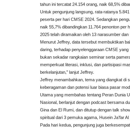
tahun ini tercatat 24.154 orang, naik 68,5% dib
Untuk pengunjung langsung, rata-ratanya 5.841
peserta per hari CMSE 2024. Sedangkan pengunj
naik 55,7% dibandingkan 11.764 penonton per
2025 telah diramaikan oleh 13 narasumber dan 6
Menurut Jeffrey, data tersebut membuktikan ba
daring, terhadap penyelenggaraan CMSE yang t
bukan sekadar rangkaian seminar serta pamera
memperkuat literasi, inklusi, dan partisipasi
berkelanjutan,” lanjut Jeffrey.
Jeffrey menambahkan, tema yang diangkat di
keberagaman dan potensi luar biasa pasar moda
Utama yang membahas tentang Peran Dunia U
Nasional, berlanjut dengan podcast bersama du
Gina dan El Rumi, dan ditutup dengan talk sh
spiritual dari 3 pemuka agama, Husein Ja’far A
Pada hari kedua, pengunjung juga berkesempat