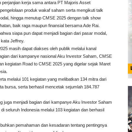
perjanjian kerja sama antara PT Majoris Asset
pengelolaan produk wakaf saham serta mengikuti talk
ar modal, hingga menutup CMSE 2025 dengan talk show
hatan, baik raga maupun finansial bersama Ade Rai.
bahwa siapa pun dapat menjadi bagian dari pasar modal,
kata Jeffrey.
5 masih dapat diakses oleh publik melalui kanal
agian dari kampanye nasional Aku Investor Saham, CMSE
aian kegiatan Road to CMSE 2025 yang digelar sejak Maret
sia.
erta melalui 101 kegiatan yang melibatkan 134 mitra dari
ota bursa, serta berhasil mencetak sejumlah 184.787
ng juga menjadi bagian dari kampanye Aku Investor Saham
k di seluruh Indonesia melalui 103 kegiatan dan berhasil
umbuhkan pemahaman dan kesadaran tentang pentingnya