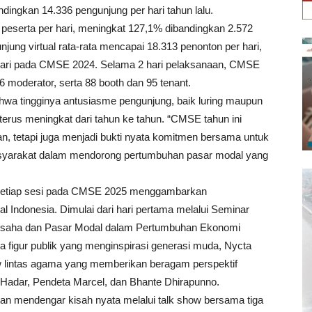
andingkan 14.336 pengunjung per hari tahun lalu.
 peserta per hari, meningkat 127,1% dibandingkan 2.572
ung virtual rata-rata mencapai 18.313 penonton per hari,
 hari pada CMSE 2024. Selama 2 hari pelaksanaan, CMSE
 moderator, serta 88 booth dan 95 tenant.
hwa tingginya antusiasme pengunjung, baik luring maupun
erus meningkat dari tahun ke tahun. “CMSE tahun ini
n, tetapi juga menjadi bukti nyata komitmen bersama untuk
 masyarakat dalam mendorong pertumbuhan pasar modal yang
 setiap sesi pada CMSE 2025 menggambarkan
l Indonesia. Dimulai dari hari pertama melalui Seminar
saha dan Pasar Modal dalam Pertumbuhan Ekonomi
a figur publik yang menginspirasi generasi muda, Nycta
ow lintas agama yang memberikan beragam perspektif
l Hadar, Pendeta Marcel, dan Bhante Dhirapunno.
an mendengar kisah nyata melalui talk show bersama tiga