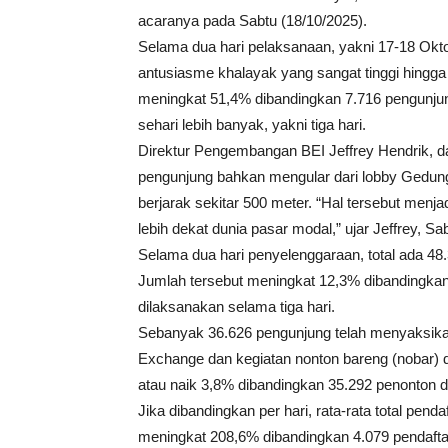
acaranya pada Sabtu (18/10/2025).
Selama dua hari pelaksanaan, yakni 17-18 Okto
antusiasme khalayak yang sangat tinggi hingga
meningkat 51,4% dibandingkan 7.716 pengunj
sehari lebih banyak, yakni tiga hari.
Direktur Pengembangan BEI Jeffrey Hendrik, 
pengunjung bahkan mengular dari lobby Gedung
berjarak sekitar 500 meter. “Hal tersebut menj
lebih dekat dunia pasar modal,” ujar Jeffrey, Sab
Selama dua hari penyelenggaraan, total ada 4
Jumlah tersebut meningkat 12,3% dibandingkan
dilaksanakan selama tiga hari.
Sebanyak 36.626 pengunjung telah menyaksika
Exchange dan kegiatan nonton bareng (nobar) di
atau naik 3,8% dibandingkan 35.292 penonton d
Jika dibandingkan per hari, rata-rata total pe
meningkat 208,6% dibandingkan 4.079 pendaftar