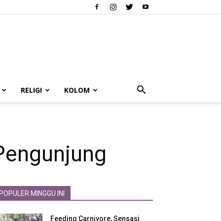
RELIGI
KOLOM
 Pengunjung
POPULER MINGGU INI
Feeding Carnivore, Sensasi