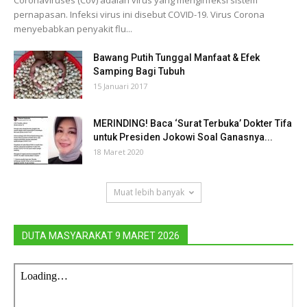
Coronaviruses (Cov) adalah virus yang menginfeksi sistem
pernapasan. Infeksi virus ini disebut COVID-19. Virus Corona
menyebabkan penyakit flu...
Bawang Putih Tunggal Manfaat & Efek
Samping Bagi Tubuh
15 Januari 2017
MERINDING! Baca ‘Surat Terbuka’ Dokter Tifa
untuk Presiden Jokowi Soal Ganasnya...
18 Maret 2020
Muat lebih banyak
DUTA MASYARAKAT 9 MARET 2026