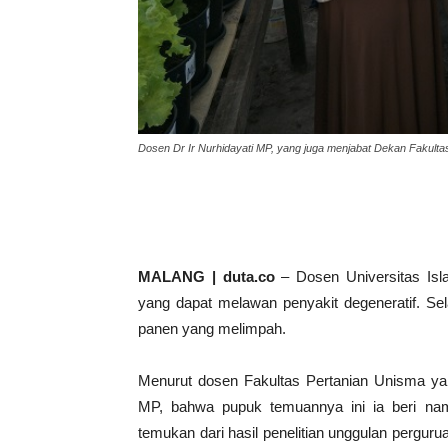
Dosen Dr Ir Nurhidayati MP, yang juga menjabat Dekan Fakult
MALANG | duta.co
– Dosen Universitas Is
yang dapat melawan penyakit degeneratif. Sel
panen yang melimpah.
Menurut dosen Fakultas Pertanian Unisma yan
MP, bahwa pupuk temuannya ini ia beri na
temukan dari hasil penelitian unggulan perguru