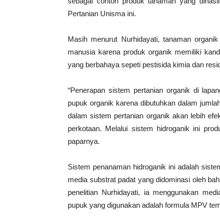
sebagai contoh produk tanaman yang dihasilk
Pertanian Unisma ini.
Masih menurut Nurhidayati, tanaman organik 
manusia karena produk organik memiliki kandu
yang berbahaya sepeti pestisida kimia dan resid
“Penerapan sistem pertanian organik di lapa
pupuk organik karena dibutuhkan dalam jumlah
dalam sistem pertanian organik akan lebih efe
perkotaan. Melalui sistem hidroganik ini pro
paparnya.
Sistem penanaman hidroganik ini adalah sis
media substrat padat yang didominasi oleh b
penelitian Nurhidayati, ia menggunakan medi
pupuk yang digunakan adalah formula MPV te