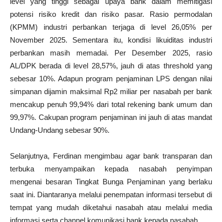
level yang tinggi sebagai upaya bank dalam memitigasi
potensi risiko kredit dan risiko pasar. Rasio permodalan
(KPMM) industri perbankan terjaga di level 26,05% per
November 2025. Sementara itu, kondisi likuiditas industri
perbankan masih memadai. Per Desember 2025, rasio
AL/DPK berada di level 28,57%, jauh di atas threshold yang
sebesar 10%. Adapun program penjaminan LPS dengan nilai
simpanan dijamin maksimal Rp2 miliar per nasabah per bank
mencakup penuh 99,94% dari total rekening bank umum dan
99,97%. Cakupan program penjaminan ini jauh di atas mandat
Undang-Undang sebesar 90%.
Selanjutnya, Ferdinan mengimbau agar bank transparan dan
terbuka menyampaikan kepada nasabah penyimpan
mengenai besaran Tingkat Bunga Penjaminan yang berlaku
saat ini. Diantaranya melalui penempatan informasi tersebut di
tempat yang mudah diketahui nasabah atau melalui media
informasi serta channel komunikasi bank kepada nasabah.