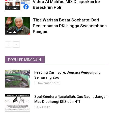
Video AI Mahfud MD, Dilaporkan ke
Bareskrim Polri
Nasional
Tiga Warisan Besar Soeharto: Dari
Penumpasan PKI hingga Swasembada
Pangan
Daerah
POPULER MINGGU INI
Feeding Carnivore, Sensasi Pengunjung
Semarang Zoo
15 November 2021
Soal Bendera Rasulullah, Gus Nadir: Jangan
Mau Dibohongi ISIS dan HTI
1 April 2017