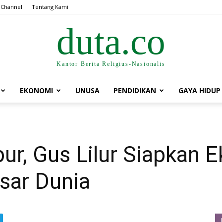
 Channel
Tentang Kami
duta.co
Kantor Berita Religius-Nasionalis
EKONOMI
UNUSA
PENDIDIKAN
GAYA HIDUP
ur, Gus Lilur Siapkan 
sar Dunia