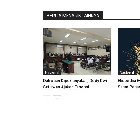
BERITA MENARIK LAINNYA
Nasional
Nasional
Dakwaan Dipertanyakan, Dedy Dwi
Ekspedisi 
Setiawan Ajukan Eksepsi
Sasar Pasar