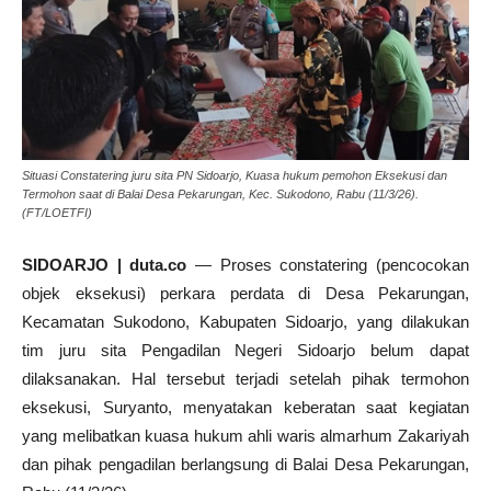
Situasi Constatering juru sita PN Sidoarjo, Kuasa hukum pemohon Eksekusi dan
Termohon saat di Balai Desa Pekarungan, Kec. Sukodono, Rabu (11/3/26).
(FT/LOETFI)
SIDOARJO | duta.co
— Proses constatering (pencocokan
objek eksekusi) perkara perdata di Desa Pekarungan,
Kecamatan Sukodono, Kabupaten Sidoarjo, yang dilakukan
tim juru sita Pengadilan Negeri Sidoarjo belum dapat
dilaksanakan. Hal tersebut terjadi setelah pihak termohon
eksekusi, Suryanto, menyatakan keberatan saat kegiatan
yang melibatkan kuasa hukum ahli waris almarhum Zakariyah
dan pihak pengadilan berlangsung di Balai Desa Pekarungan,