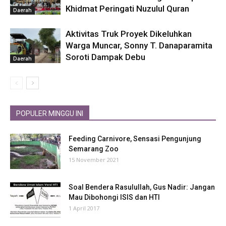
Khidmat Peringati Nuzulul Quran
Daerah
Aktivitas Truk Proyek Dikeluhkan
Warga Muncar, Sonny T. Danaparamita
Soroti Dampak Debu
Daerah
POPULER MINGGU INI
Feeding Carnivore, Sensasi Pengunjung
Semarang Zoo
15 November 2021
Soal Bendera Rasulullah, Gus Nadir: Jangan
Mau Dibohongi ISIS dan HTI
1 April 2017