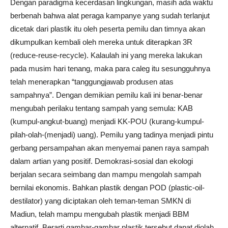
Dengan paradigma kecerdasan lingkungan, masih ada waktu
berbenah bahwa alat peraga kampanye yang sudah terlanjut
dicetak dari plastik itu oleh peserta pemilu dan timnya akan
dikumpulkan kembali oleh mereka untuk diterapkan 3R
(reduce-reuse-recycle). Kalaulah ini yang mereka lakukan
pada musim hari tenang, maka para caleg itu sesungguhnya
telah menerapkan “tanggungjawab produsen atas
sampahnya”. Dengan demikian pemilu kali ini benar-benar
mengubah perilaku tentang sampah yang semula: KAB
(kumpul-angkut-buang) menjadi KK-POU (kurang-kumpul-
pilah-olah-(menjadi) uang). Pemilu yang tadinya menjadi pintu
gerbang persampahan akan menyemai panen raya sampah
dalam artian yang positif. Demokrasi-sosial dan ekologi
berjalan secara seimbang dan mampu mengolah sampah
bernilai ekonomis. Bahkan plastik dengan POD (plastic-oil-
destilator) yang diciptakan oleh teman-teman SMKN di
Madiun, telah mampu mengubah plastik menjadi BBM
alternatif. Berarti gambar-gambar plastik tersebut dapat diolah