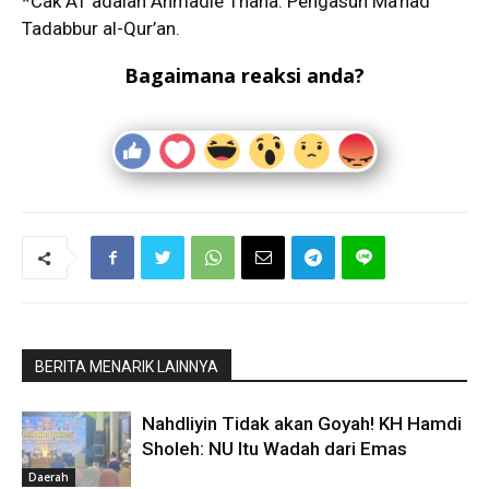
*Cak AT adalah Ahmadie Thaha. Pengasuh Ma’had
Tadabbur al-Qur’an.
Bagaimana reaksi anda?
BERITA MENARIK LAINNYA
Nahdliyin Tidak akan Goyah! KH Hamdi
Sholeh: NU Itu Wadah dari Emas
Daerah