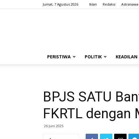
Jumat, 7 Agustus 2026
Iklan
Redaksi
Astranawa
PERISTIWA
POLITIK
KEADILAN
BPJS SATU Bant
FKRTL dengan M
26 Juni 2025