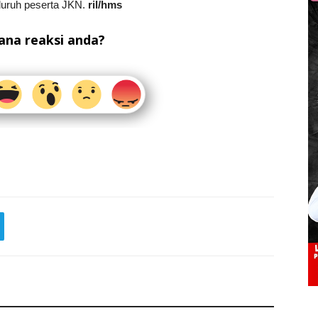
luruh peserta JKN.
ril/hms
na reaksi anda?