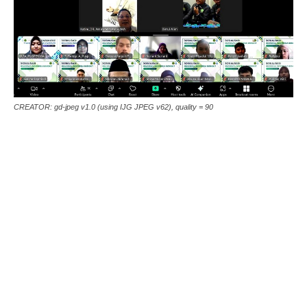
CREATOR: gd-jpeg v1.0 (using IJG JPEG v62), quality = 90